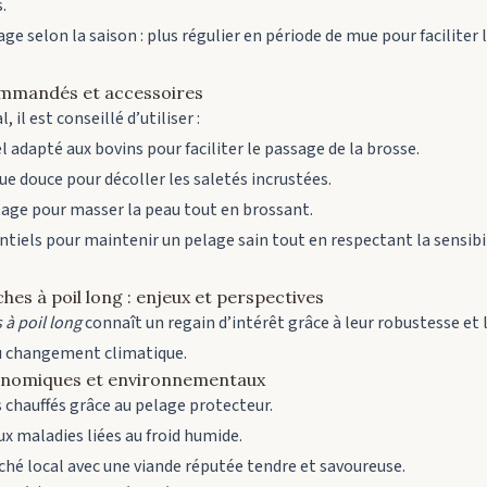
.
ge selon la saison : plus régulier en période de mue pour facilite
ommandés et accessoires
 il est conseillé d’utiliser :
adapté aux bovins pour faciliter le passage de la brosse.
ue douce pour décoller les saletés incrustées.
tage pour masser la peau tout en brossant.
ntiels pour maintenir un pelage sain tout en respectant la sensibi
ches à poil long : enjeux et perspectives
 à poil long
connaît un regain d’intérêt grâce à leur robustesse et 
au changement climatique.
onomiques et environnementaux
 chauffés grâce au pelage protecteur.
x maladies liées au froid humide.
ché local avec une viande réputée tendre et savoureuse.