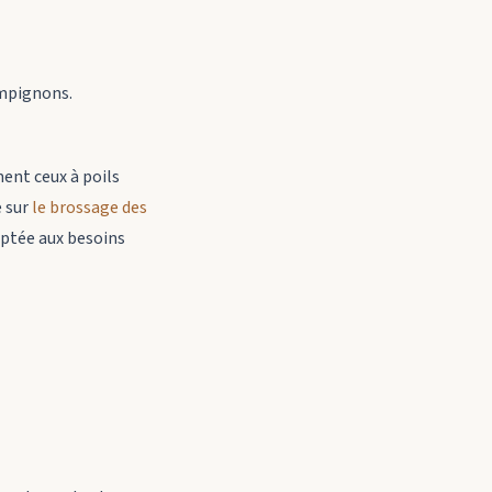
ampignons.
ent ceux à poils
e sur
le brossage des
aptée aux besoins