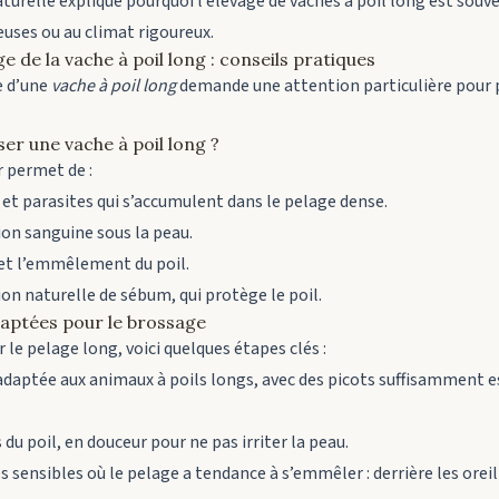
urelle explique pourquoi l’élevage de vaches à poil long est souve
ses ou au climat rigoureux.
ge de la vache à poil long : conseils pratiques
e d’une
vache à poil long
demande une attention particulière pour 
ser une vache à poil long ?
r permet de :
 et parasites qui s’accumulent dans le pelage dense.
tion sanguine sous la peau.
et l’emmêlement du poil.
on naturelle de sébum, qui protège le poil.
daptées pour le brossage
 le pelage long, voici quelques étapes clés :
 adaptée aux animaux à poils longs, avec des picots suffisamment 
 du poil, en douceur pour ne pas irriter la peau.
es sensibles où le pelage a tendance à s’emmêler : derrière les oreil