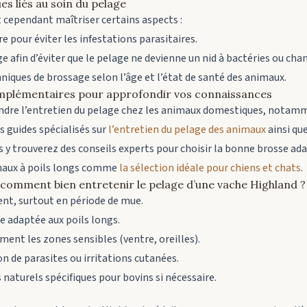
ues liés au soin du pelage
t cependant maîtriser certains aspects :
re pour éviter les infestations parasitaires.
e afin d’éviter que le pelage ne devienne un nid à bactéries ou ch
niques de brossage selon l’âge et l’état de santé des animaux.
mplémentaires pour approfondir vos connaissances
dre l’entretien du pelage chez les animaux domestiques, notamm
s guides spécialisés sur
l’entretien du pelage des animaux
ainsi qu
us y trouverez des conseils experts pour choisir la bonne brosse ad
imaux à poils longs comme
la sélection idéale pour chiens et chats
.
 : comment bien entretenir le pelage d’une vache Highland ?
nt, surtout en période de mue.
 adaptée aux poils longs.
ent les zones sensibles (ventre, oreilles).
ion de parasites ou irritations cutanées.
s naturels spécifiques pour bovins si nécessaire.