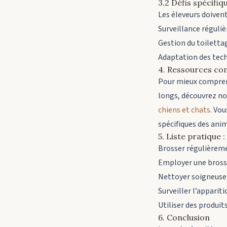
3.2 Défis spécifiq
Les éleveurs doiven
Surveillance réguliè
Gestion du toilettag
Adaptation des tech
4. Ressources co
Pour mieux compren
longs, découvrez no
chiens et chats
. Vo
spécifiques des an
5. Liste pratique
Brosser régulièreme
Employer une brosse
Nettoyer soigneusem
Surveiller l’apparit
Utiliser des produit
6. Conclusion