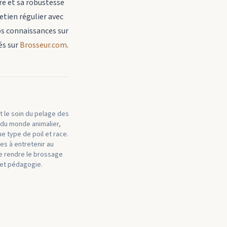
re et sa robustesse
etien régulier avec
os connaissances sur
és sur
Brosseur.com
.
t le soin du pelage des
 du monde animalier,
e type de poil et race.
es à entretenir au
de rendre le brossage
 et pédagogie.