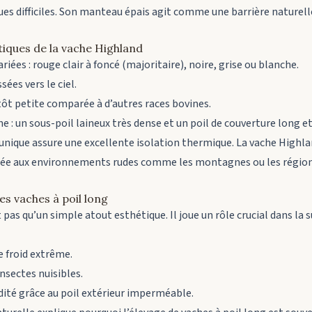
es difficiles. Son manteau épais agit comme une barrière naturelle 
stiques de la vache Highland
riées : rouge clair à foncé (majoritaire), noire, grise ou blanche.
ées vers le ciel.
ôt petite comparée à d’autres races bovines.
 : un sous-poil laineux très dense et un poil de couverture long et 
nique assure une excellente isolation thermique. La vache Highla
ée aux environnements rudes comme les montagnes ou les région
es vaches à poil long
 pas qu’un simple atout esthétique. Il joue un rôle crucial dans la 
e froid extrême.
insectes nuisibles.
dité grâce au poil extérieur imperméable.