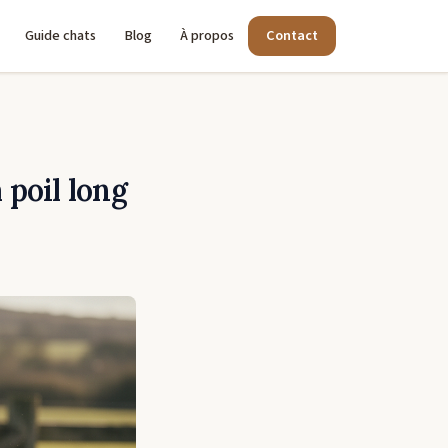
Guide chats
Blog
À propos
Contact
 poil long