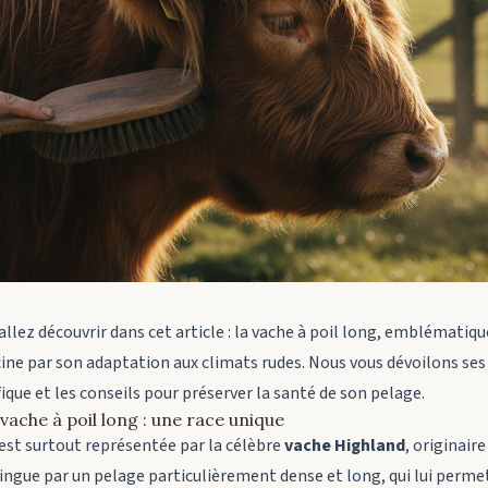
 allez découvrir dans cet article : la vache à poil long, emblématiq
cine par son adaptation aux climats rudes. Nous vous dévoilons ses
ique et les conseils pour préserver la santé de son pelage.
vache à poil long : une race unique
est surtout représentée par la célèbre
vache Highland
, originair
tingue par un pelage particulièrement dense et long, qui lui permet