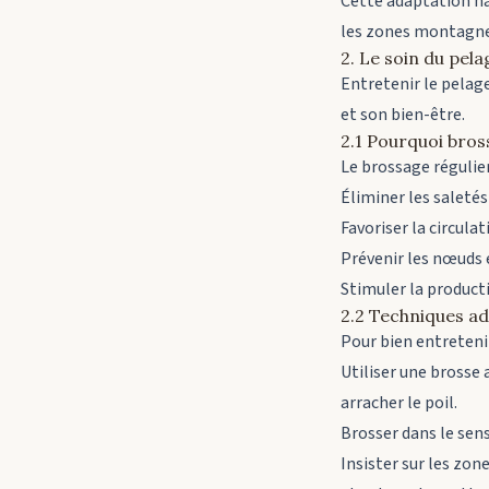
Cette adaptation nat
les zones montagneu
2. Le soin du pela
Entretenir le pelag
et son bien-être.
2.1 Pourquoi bros
Le brossage régulie
Éliminer les saletés
Favoriser la circula
Prévenir les nœuds 
Stimuler la producti
2.2 Techniques a
Pour bien entretenir
Utiliser une brosse
arracher le poil.
Brosser dans le sens
Insister sur les zon