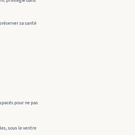
nt privilégié dans
préserver sa santé
espacés pour ne pas
les, sous le ventre