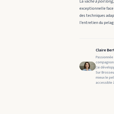
La
vache à poil long
exceptionnelle face 
des techniques adap
l’entretien du pelag
Claire Ber
Passionnée p
compagnons 
j'ai dévelo
Sur Brosseur
mieux le pe
accessible 