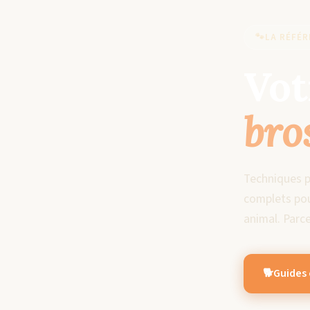
🐾
LA RÉFÉ
Vot
bro
Techniques p
complets pou
animal. Parc
🐕
Guides 