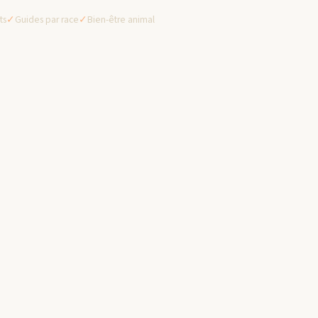
ts
✓
Guides par race
✓
Bien-être animal