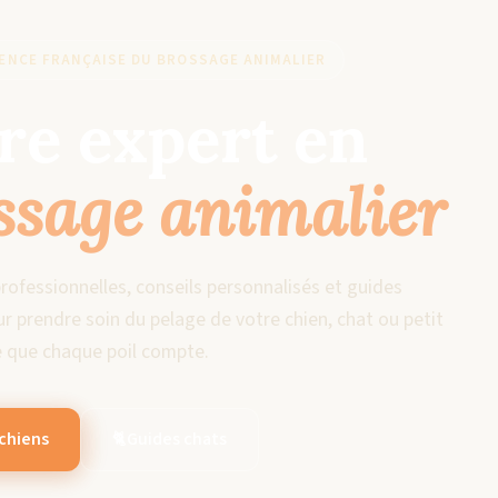
RENCE FRANÇAISE DU BROSSAGE ANIMALIER
re expert en
ssage animalier
rofessionnelles, conseils personnalisés et guides
r prendre soin du pelage de votre chien, chat ou petit
e que chaque poil compte.
chiens
🐈
Guides chats